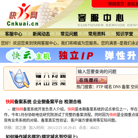
快网首页
|
虚拟
客服中心
新闻动态
常见问题
常用资料
知识学堂
您好！欢迎您来到快网客服中心，我们将竭诚为您服务。您的满意--是我们永
热门搜索：
FTP
域名
DNS
备案
空
快网
备案系统 企业侧备案平台 检测合格
-- 据
快网
备案系统开发负责人介绍，
快网
是本期备案系统的试点单位之一，早在2
作，今年1月份协助电信研究院测试了完整的备案流程。同时因为
快网
是全国重点
现有业务系统的对接、备案真实性验证、客户端方便易用等实际问题。
供稿：润之康 加入时间：2011/2/25 18:29:45 点击：48425
如何操作域名绑定(绑定域名到空间上)