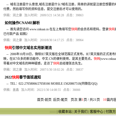
-- 域名注册是什么意思,域名注册是什么?域名注册，简单的讲就是注册您想要的
付费，然后填写你的资料信息，提交注册后才可以使用的。
供稿：润之康 加入时间：2009/3/21 14:58:28 点击：39863
如何操作CNAME解析
-- 首先请您访问 www.cnkuai.cn 在左上角填写您
快网
的会员名和密码，登录
快网
已付款产品 如图2
供稿：润之康 加入时间：2010/8/30 14:17:25 点击：38964
快网
引领中文域名实用新潮流
-- 2006年10月18日，微软IE7英文版在全球范围正式发布。IE7英文版的正
映，在IE7众多的新功能中，中文.CN的便利使用，是其主要亮点。
快网
(www.c
带着对中文域名的种种疑惑，走访了
快网
总经理张志先生。
供稿：润之康 加入时间：2007/1/30 18:02:26 点击：38837
2022
快网
春节值班通知
-- TEL：022-27058066/27058166 MOBILE:15620867518(同微信/QQ)
供稿：盖鑫 加入时间：2022/1/30 14:08:55 点击：36666
首页-前页
后页
-
尾页
页次:第
1
页 / 共21页
10
篇内容
:::::: |
收藏本站
|
关于我们
|
客服中心
|
付款方