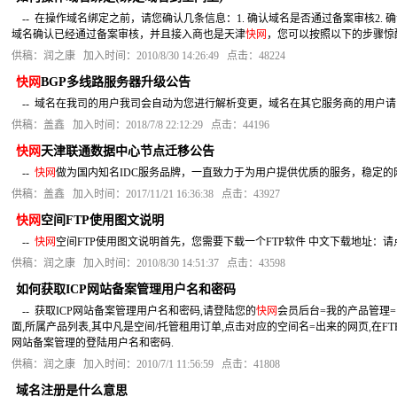
-- 在操作域名绑定之前，请您确认几条信息：1. 确认域名是否通过备案审核2.
域名确认已经通过备案审核，并且接入商也是天津
快网
，您可以按照以下的步骤惊
供稿：润之康 加入时间：2010/8/30 14:26:49 点击：48224
快网
BGP多线路服务器升级公告
-- 域名在我司的用户我司会自动为您进行解析变更，域名在其它服务商的用户请
供稿：盖鑫 加入时间：2018/7/8 22:12:29 点击：44196
快网
天津联通数据中心节点迁移公告
--
快网
做为国内知名IDC服务品牌，一直致力于为用户提供优质的服务，稳定
供稿：盖鑫 加入时间：2017/11/21 16:36:38 点击：43927
快网
空间FTP使用图文说明
--
快网
空间FTP使用图文说明首先，您需要下载一个FTP软件 中文下载地址：
供稿：润之康 加入时间：2010/8/30 14:51:37 点击：43598
如何获取ICP网站备案管理用户名和密码
-- 获取ICP网站备案管理用户名和密码,请登陆您的
快网
会员后台=我的产品管理
面,所属产品列表,其中凡是空间/托管租用订单,点击对应的空间名=出来的网页,在F
网站备案管理的登陆用户名和密码.
供稿：润之康 加入时间：2010/7/1 11:56:59 点击：41808
域名注册是什么意思