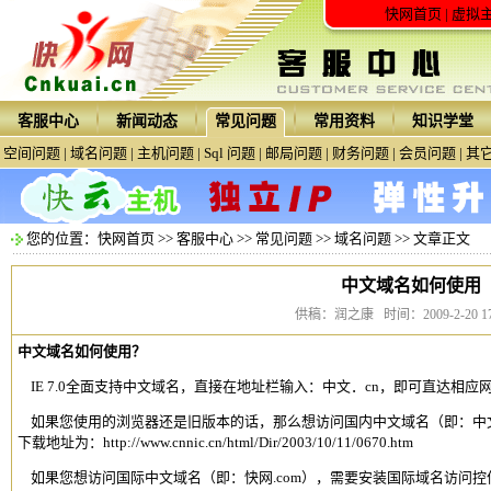
快网首页
|
虚拟
客服中心
新闻动态
常见问题
常用资料
知识学堂
空间问题
|
域名问题
|
主机问题
|
Sql 问题
|
邮局问题
|
财务问题
|
会员问题
|
其
您的位置：
快网首页
>>
客服中心
>>
常见问题
>>
域名问题
>> 文章正文
中文域名如何使用
供稿：润之康 时间：2009-2-20 17:
中文域名
如何使用？
IE 7.0全面支持
中文域名
，直接在地址栏输入：中文．cn，即可直达相应网
如果您使用的浏览器还是旧版本的话，那么想访问国内
中文域名
（即：中文
下载地址为：
http://www.cnnic.cn/html/Dir/2003/10/11/0670.htm
如果您想访问国际
中文域名
（即：快网.com），需要安装
国际域名
访问控